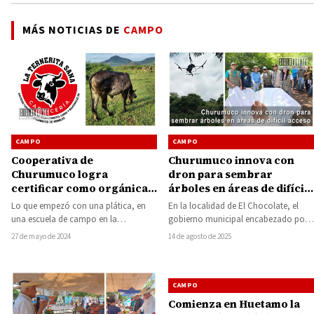
MÁS NOTICIAS DE
CAMPO
CAMPO
CAMPO
Churumuco innova con
Cooperativa de
dron para sembrar
Churumuco logra
árboles en áreas de difícil
certificar como orgánica
acceso
su producción cárnica
En la localidad de El Chocolate, el
Lo que empezó con una plática, en
gobierno municipal encabezado por
una escuela de campo en la
la alcaldesa Ma. Judit Chino
comunidad de Santa Rosa, del…
14 de agosto de 2025
27 de mayo de 2024
Camacho puso…
CAMPO
Comienza en Huetamo la