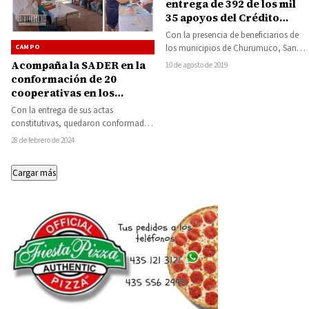
entrega de 392 de los mil
35 apoyos del Crédito
Ganadero a la Palabra en
Con la presencia de beneficiarios de
el Estado
CAMPO
los municipios de Churumuco, San
Lucas, Carácuaro, Tiquicheo,
Acompaña la SADER en la
10 de agosto de 2019
Tuzantla, Tzitzio y Huetamo,…
conformación de 20
cooperativas en los
municipios de Tuzantla y
Con la entrega de sus actas
Juárez
constitutivas, quedaron conformadas
20 sociedades cooperativas, en su
28 de febrero de 2024
mayoría encabezadas por mujeres…
Cargar más