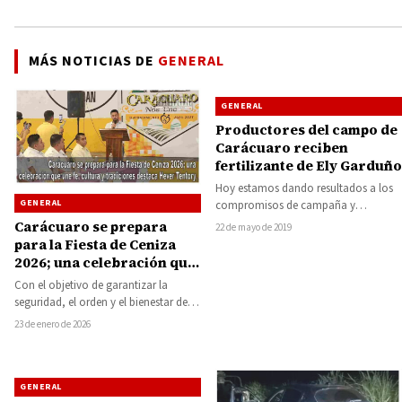
MÁS NOTICIAS DE
GENERAL
GENERAL
Productores del campo de
Carácuaro reciben
fertilizante de Ely Garduño
Hoy estamos dando resultados a los
GENERAL
compromisos de campaña y
atendiendo una de las demandas más
Carácuaro se prepara
22 de mayo de 2019
sentidas de…
para la Fiesta de Ceniza
2026; una celebración que
une fe, cultura y
Con el objetivo de garantizar la
tradiciones destaca Hever
seguridad, el orden y el bienestar de
Tentory
los miles de peregrinos que…
23 de enero de 2026
GENERAL