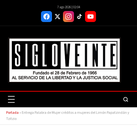
7 ago 2026 | 02:04
Portada
»
Entrega Palabra de Mujer créditos a mujeres del Limón Papatzindán y
Tzitzio