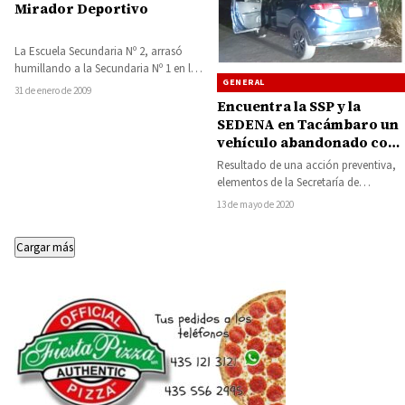
Mirador Deportivo
La Escuela Secundaria Nº 2, arrasó
humillando a la Secundaria Nº 1 en la
GENERAL
Copa Zambombazo Tras…
31 de enero de 2009
Encuentra la SSP y la
SEDENA en Tacámbaro un
vehículo abandonado con
arma de fuego y droga
Resultado de una acción preventiva,
elementos de la Secretaría de
Seguridad Pública (SSP) y Secretaría
13 de mayo de 2020
de la Defensa…
Cargar más