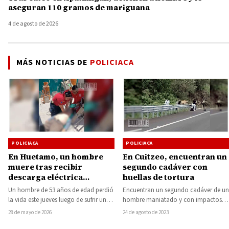
aseguran 110 gramos de mariguana
4 de agosto de 2026
MÁS NOTICIAS DE
POLICIACA
POLICIACA
POLICIACA
En Huetamo, un hombre
En Cuitzeo, encuentran un
muere tras recibir
segundo cadáver con
descarga eléctrica
huellas de tortura
mientras realizaba
Un hombre de 53 años de edad perdió
Encuentran un segundo cadáver de un
trabajos de soldadura
la vida este jueves luego de sufrir una
hombre maniatado y con impactos
descarga eléctrica…
de bala entre la maleza de un…
28 de mayo de 2026
24 de agosto de 2023