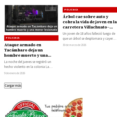
POLICIACA
Árbol cae sobre auto y
cobra la vida de joven en la
carretera Villachuato–
Zacapu
Un joven de 18 años falleció luego de
POLICIACA
que un árbol se desplomara y cayera
sobre el vehículo…
Ataque armado en
30 de marzo de 2026
Tacámbaro deja un
hombre muerto y una
menor lesionada
La noche del jueves se registró un
hecho violento en la colonia La
Antorcha, en el municipio de…
9 de enero de 2026
Cargar más