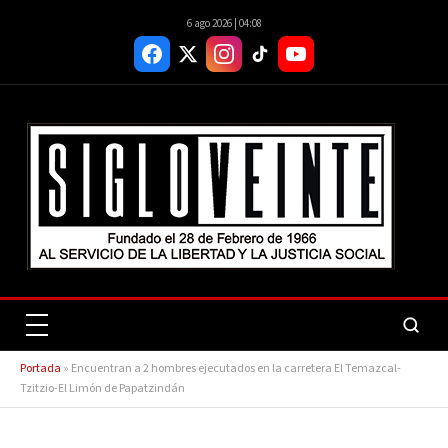
6 ago 2026 | 04:08
Portada
»
Encuentran a 2 hombres ejecutados en la carretera El Temazcal-
Tzitzio-El Limón de Papatzindán