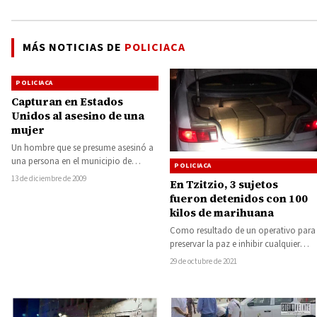
MÁS NOTICIAS DE
POLICIACA
POLICIACA
Capturan en Estados
Unidos al asesino de una
mujer
Un hombre que se presume asesinó a
una persona en el municipio de
POLICIACA
Tiquicheo, fue capturado en la…
13 de diciembre de 2009
En Tzitzio, 3 sujetos
fueron detenidos con 100
kilos de marihuana
Como resultado de un operativo para
preservar la paz e inhibir cualquier
delito, los elementos de la
29 de octubre de 2021
Secretaría…