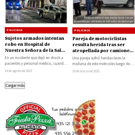
POLICIACA
POLICIACA
Sujetos armados intentan
Pareja de motociclistas
robo en Hospital de
resulta herida tras ser
Nuestra Señora de la Salud
atropellada por camioneta
en el Centro Histórico de
de la Diócesis de
En un incidente que dejó en shock a
Una pareja sufrió heridas leves la
Morelia
Apatzingán
pacientes y personal médico, cuando
mañana de este miércoles luego de
un grupo de individuos armados…
ser atropellada por una camioneta
14 de agosto de 2023
19 de marzo de 2025
perteneciente…
Cargar más