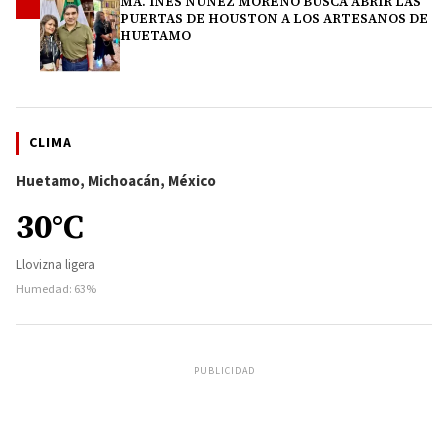
MA. INÉS NÚÑEZ MORENO BUSCA ABRIR LAS
4
PUERTAS DE HOUSTON A LOS ARTESANOS DE
HUETAMO
CLIMA
Huetamo, Michoacán, México
30°C
Llovizna ligera
Humedad: 63%
PUBLICIDAD