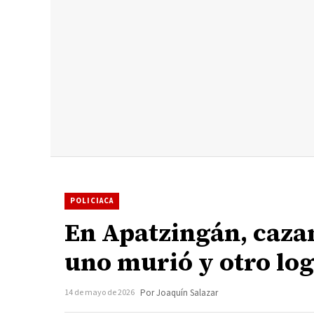
POLICIACA
En Apatzingán, caza
uno murió y otro lo
14 de mayo de 2026
Por Joaquín Salazar