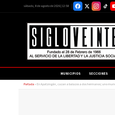
sábado, 8 de agosto de 2026 | 12:58
MUNICIPIOS
SECCIONES
Portada
»
En Apatzingán, cazan a balazos a dos hermanos; uno murió 