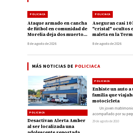
POLICIACA
POLICIACA
Ataque armado en cancha
Aseguran casi 10 
de fútbol en comunidad de
"cristal" ocultos 
Morelia deja dos muertos
maleta en la Term
y un herido
Autobuses de Mor
8 de agosto de 2026
8 de agosto de 2026
MÁS NOTICIAS DE
POLICIACA
POLICIACA
Enbiste un auto a
familia que viajab
motocicleta
Un joven matrimoni
POLICIACA
acompañado por su peq
que viajaba a bordo de s
Desactivan Alerta Amber
29 de agosto de 2010
motocicleta con direcc
al ser localizada una
adolescente reportada