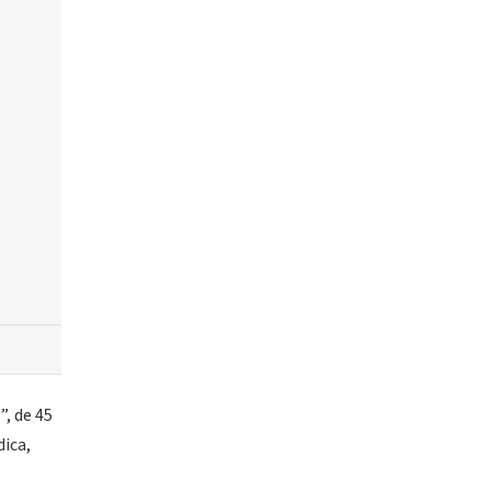
”, de 45
dica,