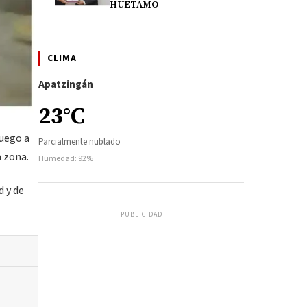
HUETAMO
CLIMA
Apatzingán
23°C
fuego a
Parcialmente nublado
a zona.
Humedad: 92%
d y de
PUBLICIDAD