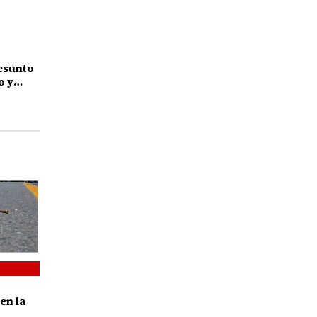
esunto
o y
rado
en la