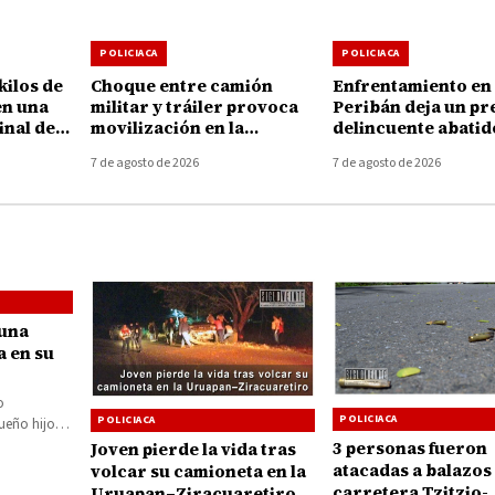
POLICIACA
POLICIACA
kilos de
Choque entre camión
Enfrentamiento en
en una
militar y tráiler provoca
Peribán deja un pr
inal de
movilización en la
delincuente abatid
elia
autopista Uruapan-
armamento asegu
7 de agosto de 2026
7 de agosto de 2026
Taretan
 una
a en su
o
POLICIACA
POLICIACA
ueño hijo
u
3 personas fueron
Joven pierde la vida tras
ión…
atacadas a balazos 
volcar su camioneta en la
carretera Tzitzio-
Uruapan–Ziracuaretiro