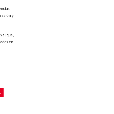
encias
resión y
 el que,
tadas en
t