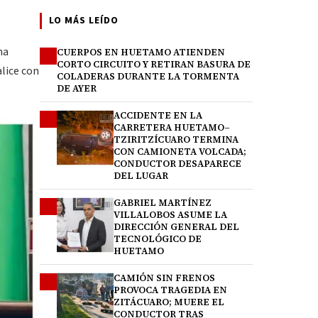
LO MÁS LEÍDO
na
CUERPOS EN HUETAMO ATIENDEN
1
CORTO CIRCUITO Y RETIRAN BASURA DE
lice con
COLADERAS DURANTE LA TORMENTA
DE AYER
ACCIDENTE EN LA
2
CARRETERA HUETAMO–
TZIRITZÍCUARO TERMINA
CON CAMIONETA VOLCADA;
CONDUCTOR DESAPARECE
DEL LUGAR
GABRIEL MARTÍNEZ
3
VILLALOBOS ASUME LA
DIRECCIÓN GENERAL DEL
TECNOLÓGICO DE
HUETAMO
CAMIÓN SIN FRENOS
4
PROVOCA TRAGEDIA EN
ZITÁCUARO; MUERE EL
CONDUCTOR TRAS