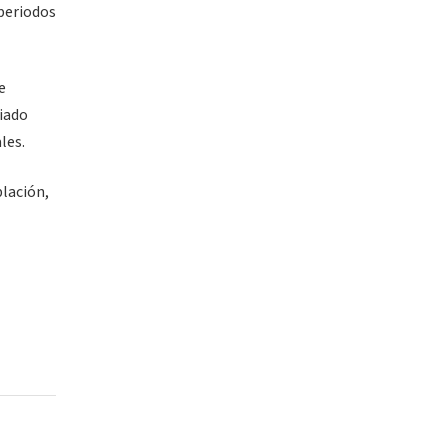
 periodos
e
ciado
les.
blación,