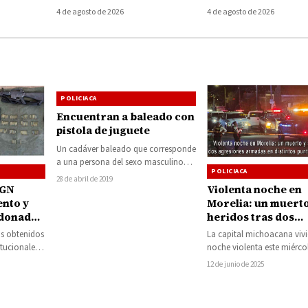
or
mariguana
cuatrimoto
4 de agosto de 2026
4 de agosto de 2026
ugar
POLICIACA
Encuentran a baleado con
pistola de juguete
Un cadáver baleado que corresponde
a una persona del sexo masculino
POLICIACA
fue encontrado tirado en una zanja
28 de abril de 2019
Violenta noche en
a…
 GN
Morelia: un muerto
nto y
heridos tras dos
ndonada
agresiones armada
La capital michoacana viv
os obtenidos
distintos puntos de
noche violenta este miércol
itucionales
ciudad
registrarse dos ataques ar
as de
12 de junio de 2025
diferentes asentamientos,
…