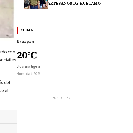
ARTESANOS DE HUETAMO
CLIMA
Uruapan
erdo con
20°C
 civiles
Llovizna ligera
Humedad: 90%
és del
ue el
PUBLICIDAD