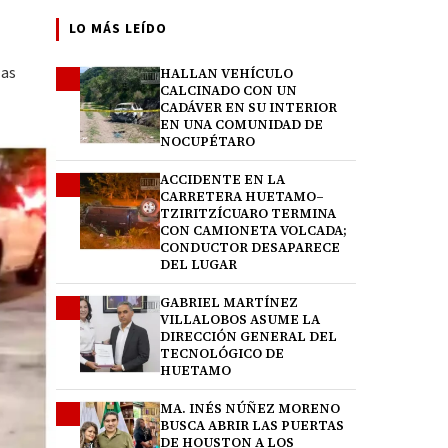
LO MÁS LEÍDO
las
HALLAN VEHÍCULO
1
CALCINADO CON UN
CADÁVER EN SU INTERIOR
EN UNA COMUNIDAD DE
NOCUPÉTARO
ACCIDENTE EN LA
2
CARRETERA HUETAMO–
TZIRITZÍCUARO TERMINA
CON CAMIONETA VOLCADA;
CONDUCTOR DESAPARECE
DEL LUGAR
GABRIEL MARTÍNEZ
3
VILLALOBOS ASUME LA
DIRECCIÓN GENERAL DEL
TECNOLÓGICO DE
HUETAMO
MA. INÉS NÚÑEZ MORENO
4
BUSCA ABRIR LAS PUERTAS
DE HOUSTON A LOS