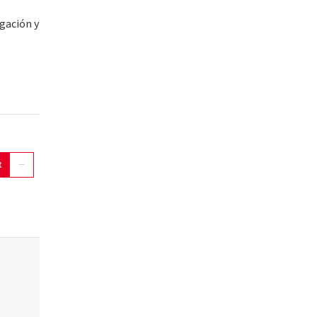
igación y
t