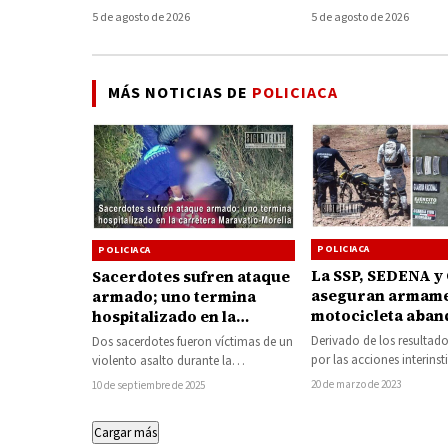
en el Lago de Pátzcuaro
volcada; conduct
5 de agosto de 2026
5 de agosto de 2026
desaparece del l
MÁS NOTICIAS DE
POLICIACA
POLICIACA
POLICIACA
La SSP, SEDENA y
Sacerdotes sufren ataque
aseguran armame
armado; uno termina
motocicleta aba
hospitalizado en la
en Churumuco
carretera Maravatío-
Derivado de los resultad
Dos sacerdotes fueron víctimas de un
Morelia
por las acciones interinst
violento asalto durante la
por parte de las Secretarí
madrugada de este miércoles sobre
20 de marzo de 2023
10 de septiembre de 2025
Seguridad Pública (SSP)
la carretera Maravatío-Morelia,…
Cargar más