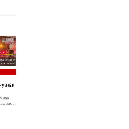
 y seis
s en
ió una
 la
es, tras
mados en
 con…