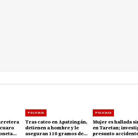
POLICIACA
POLICIACA
arretera
Tras cateo en Apatzingán,
Mujer es hallada si
ícuaro
detienen a hombre y le
en Taretan; invest
oneta
aseguran 110 gramos de
presunto accident