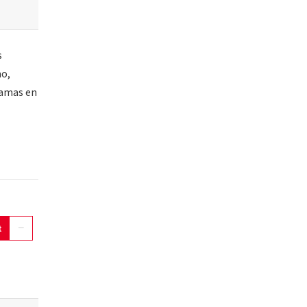
s
mo,
ramas en
t