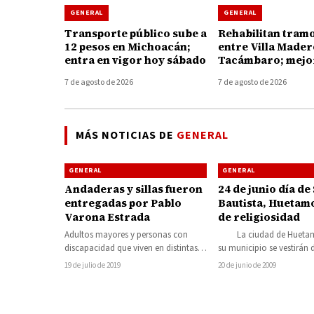
GENERAL
GENERAL
Transporte público sube a
Rehabilitan tramo
12 pesos en Michoacán;
entre Villa Mader
entra en vigor hoy sábado
Tacámbaro; mejor
conexión con Tie
7 de agosto de 2026
7 de agosto de 2026
Caliente
MÁS NOTICIAS DE
GENERAL
GENERAL
GENERAL
Andaderas y sillas fueron
24 de junio día de
entregadas por Pablo
Bautista, Huetamo
Varona Estrada
de religiosidad
Adultos mayores y personas con
La ciudad de Huetam
discapacidad que viven en distintas
su municipio se vestirán 
comunidades y la cabecera
celebrar al Santo Patró
19 de julio de 2019
20 de junio de 2009
municipal, resultaron beneficiados
con…