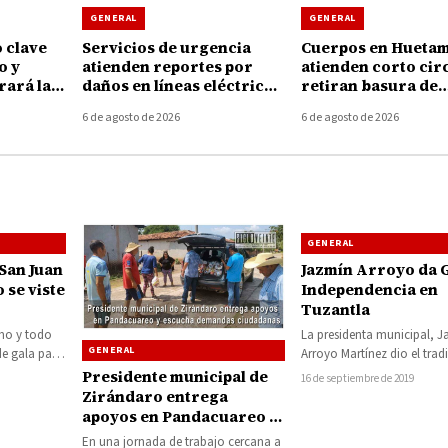
GENERAL
GENERAL
 clave
Servicios de urgencia
Cuerpos en Hueta
o y
atienden reportes por
atienden corto circ
ará la
daños en líneas eléctricas
retiran basura de
rra
tras fuertes vientos en
coladeras durante 
6 de agosto de 2026
6 de agosto de 2026
Huetamo
tormenta de ayer
GENERAL
 San Juan
Jazmín Arroyo da G
 se viste
Independencia en
Tuzantla
o y todo
La presidenta municipal, 
GENERAL
de gala para
Arroyo Martínez dio el trad
n…
Grito de Independencia en e
Presidente municipal de
16 de septiembre de 2019
principal de Tuzantla,…
Zirándaro entrega
apoyos en Pandacuareo y
escucha demandas
En una jornada de trabajo cercana a