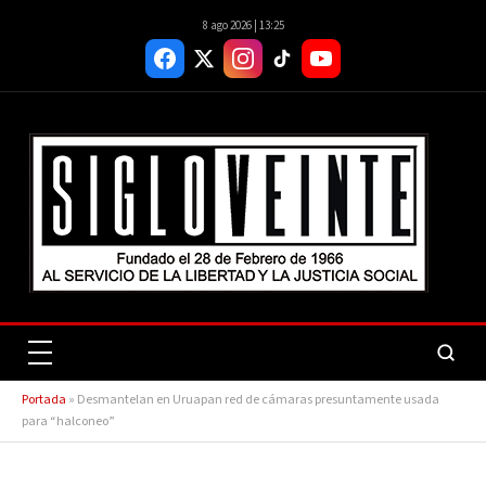
8 ago 2026 | 13:25
Portada
»
Desmantelan en Uruapan red de cámaras presuntamente usada
para “halconeo”