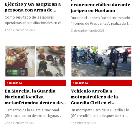
Ejército y GN aseguran a
craneoencefálico durante
persona con arma de
jaripeo en Huetamo
fuego
Como resultado de las labores
Durante el Jaripeo Baile denominado
operativas interinstitucionales en el
“Torneo de Presidentes”, realizado la
municipio de Tacámbaro, los
noche del sábado en la Plaza de
4 de diciembre de 2023
21 de septiembre de 2025
efectivos de las Secretarías de…
Toros…
POLICIACA
POLICIACA
En Morelia, la Guardia
Vehículo arrolla a
Nacional localiza
motopatrullero de la
metanfetamina dentro de
Guardia Civil en el
figuras religiosas y dulces
libramiento de Morelia
Elementos de la Guardia Nacional
Un motopatrullero de la Guardia Civil
regionales iban ser
(GN) localizaron dentro de figuras
(GC) resultó herido después de ser
enviadas a San Antonio,
religiosas y dulces típicos, aparente
arrollado por un vehículo en el…
2 de diciembre de 2021
6 de febrero de 2024
Texas
metanfetamina que pretendía…