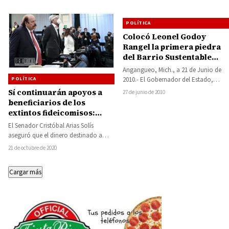
POLÍTICA
Colocó Leonel Godoy
Rangel la primera piedra
del Barrio Sustentable
Monarca en Angangueo
Angangueo, Mich., a 21 de Junio de
2010.- El Gobernador del Estado,
POLÍTICA
Leonel Godoy Rangel, acompañado
Sí continuarán apoyos a
27 de junio de 2010
de autoridades…
beneficiarios de los
extintos fideicomisos:
Cristóbal Arias
El Senador Cristóbal Arias Solís
aseguró que el dinero destinado a
fines como la cultura, la ciencia, el…
21 de octubre de 2020
Cargar más