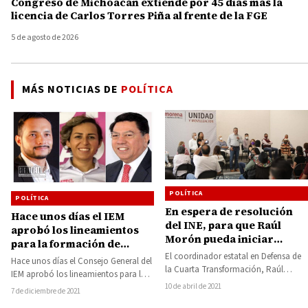
Congreso de Michoacán extiende por 45 días más la
licencia de Carlos Torres Piña al frente de la FGE
5 de agosto de 2026
MÁS NOTICIAS DE
POLÍTICA
POLÍTICA
POLÍTICA
En espera de resolución
Hace unos días el IEM
del INE, para que Raúl
aprobó los lineamientos
Morón pueda iniciar
para la formación de
campaña por el Gobierno
El coordinador estatal en Defensa de
nuevos partidos políticos
Hace unos días el Consejo General del
de Michoacán
la Cuarta Transformación, Raúl
encabezados por Eder
IEM aprobó los lineamientos para la
Morón Orozco, se dijo listo para
López, Karla Martínez y
10 de abril de 2021
formación de nuevos partidos
7 de diciembre de 2021
iniciar campaña…
Jesús Reyna
políticos…