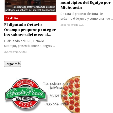
municipios del Equipo por
Michoacán
De cara al proceso electoral del
POLÍTICA
próximo 6 de junio y como una nueva
forma de participación política…
El diputado Octavio
23 de febrero de 2021
Ocampo propone proteger
los sabores del mezcal
michoacano
El diputado del PRD, Octavio
Ocampo, presentó ante el Congreso
del Estado una iniciativa para
26 de febrero de 2026
reformar la Ley…
Cargar más