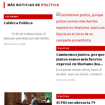
MÁS NOTICIAS DE
POLÍTICA
COLUMNAS
Caldera Política
El día de mañana lunes, el
diputado perredista por este distrito
de Huetamo, ANTONIO GARCIA
28 de febrero de 2009
CONEJO, deberá…
POLÍTICA
Caminemos juntos, porque
juntos somos más fuertes
expresó en Huetamo Juan
Luis García en el inicio de
En el primer minuto de hoy lunes 19
su campaña proselitista
de abril, Juan Luis García, comenzó
su campaña proselitista en…
19 de abril de 2021
POLÍTICA
El PRI encabezaría 79