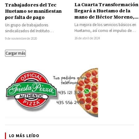
La Cuarta Transformación
Trabajadores del Tec
llegará a Huetamo de la
Huetamo se manifiestan
mano de Héctor Moreno,
por falta de pago
en la comunidad de San
La mejora de los servicios básicos en
Un grupo de trabajadores
Ignacio afirma que
Huetamo, así como el impulso de
sindicalizados del Instituto
mejorará los servicios
acciones que garanticen el
Tecnológico Superior de Huetamo, se
26 de abril de 2024
9 de noviembre de 2020
básicos y suministro de
mejoramiento…
manifestaron el día de hoy por…
agua
Cargar más
LO MÁS LEÍDO