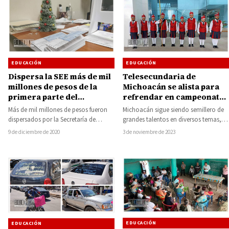
EDUCACIÓN
EDUCACIÓN
Dispersa la SEE más de mil
Telesecundaria de
millones de pesos de la
Michoacán se alista para
primera parte del
refrendar en campeonato
aguinaldo a trabajadores
nacional de escoltas
Más de mil millones de pesos fueron
Michoacán sigue siendo semillero de
estatales y federales
dispersados por la Secretaría de
grandes talentos en diversos temas, la
Educación en el Estado (SEE), para…
cultura cívica es uno de ellos y…
9 de diciembre de 2020
3 de noviembre de 2023
EDUCACIÓN
EDUCACIÓN