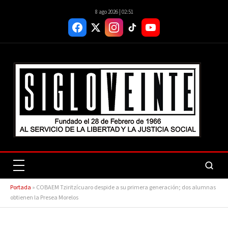
8 ago 2026 | 02:51
Portada
»
COBAEM Tziritzícuaro despide a su primera generación; dos alumnas
obtienen la Presea Morelos