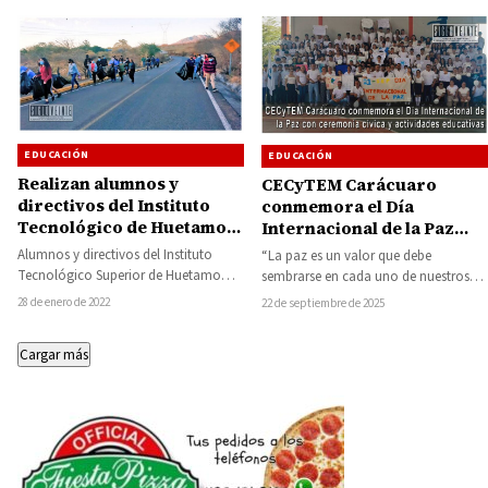
EDUCACIÓN
EDUCACIÓN
Realizan alumnos y
CECyTEM Carácuaro
directivos del Instituto
conmemora el Día
Tecnológico de Huetamo
Internacional de la Paz
jornada de limpieza
con ceremonia cívica y
Alumnos y directivos del Instituto
“La paz es un valor que debe
actividades educativas
Tecnológico Superior de Huetamo
sembrarse en cada uno de nuestros
(ITSH), realizaron en días pasados una
estudiantes, porque de ahí parte…
28 de enero de 2022
22 de septiembre de 2025
jornada de limpieza…
Cargar más