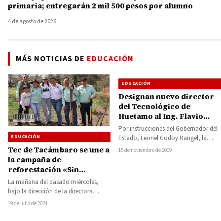
primaria; entregarán 2 mil 500 pesos por alumno
4 de agosto de 2026
MÁS NOTICIAS DE
EDUCACIÓN
EDUCACIÓN
Designan nuevo director
del Tecnológico de
Huetamo al Ing. Flavio
Luviano Juárez
Por instrucciones del Gobernador del
EDUCACIÓN
Estado, Leonel Godoy Rangel, la
mañana del martes, tomó posesión
Tec de Tacámbaro se une a
15 de noviembre de 2009
como nuevo director…
la campaña de
reforestación «Sin
Bosques no hay Agua»
La mañana del pasado miércoles,
bajo la dirección de la directora
general, Liliana Yaret Carreño
19 de julio de 2024
Romero, el Instituto…