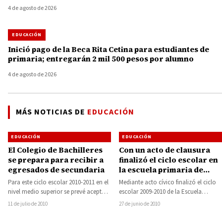
4 de agosto de 2026
EDUCACIÓN
Inició pago de la Beca Rita Cetina para estudiantes de
primaria; entregarán 2 mil 500 pesos por alumno
4 de agosto de 2026
MÁS NOTICIAS DE
EDUCACIÓN
EDUCACIÓN
EDUCACIÓN
El Colegio de Bachilleres
Con un acto de clausura
se prepara para recibir a
finalizó el ciclo escolar en
egresados de secundaria
la escuela primaria de
Irámuco
Para este ciclo escolar 2010-2011 en el
Mediante acto cívico finalizó el ciclo
nivel medio superior se prevé aceptar
escolar 2009-2010 de la Escuela
el casi al cien por…
Primaria “Niños Héroes”, de la
11 de julio de 2010
27 de junio de 2010
comunidad de…