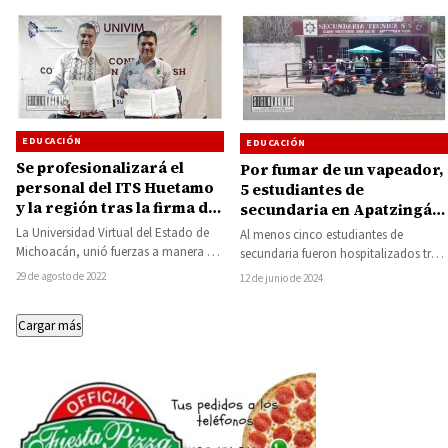
EDUCACIÓN
EDUCACIÓN
Se profesionalizará el
Por fumar de un vapeador,
personal del ITS Huetamo
5 estudiantes de
y la región tras la firma de
secundaria en Apatzingán
convenio con UNIVIM
se intoxican
La Universidad Virtual del Estado de
Al menos cinco estudiantes de
Michoacán, unió fuerzas a manera de
secundaria fueron hospitalizados tras
colaboración con el Instituto
presuntamente intoxicarse con un
29 de agosto de 2022
12 de junio de 2024
Tecnológico Superior…
cigarro electrónico de los
denominados…
Cargar más