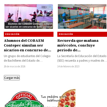
EDUCACIÓN
EDUCACIÓN
Recuerda que mañana
Alumnos del COBAEM
miércoles, concluye
Contepec simulan ser
periodo de
sicarios en concurso de
preinscripciones para
baile sectorial
La Secretaría de Educación del Estado
Un grupo de estudiantes del Colegio
ingresar a preescolar,
(SEE) recuerda a padres y madres de
de Bachilleres del Estado de
primaria y secundaria
familia que el periodo de…
Michoacán (Cobaem) generó
14 de febrero de 2023
26 de marzo de 2026
controversia al presentar una…
Cargar más