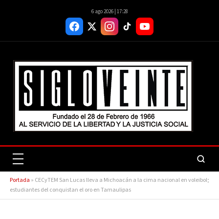
6 ago 2026 | 17:28
Portada
»
CECyTEM San Lucas lleva a Michoacán a la cima nacional en voleibol;
estudiantes del conquistan el oro en Tamaulipas