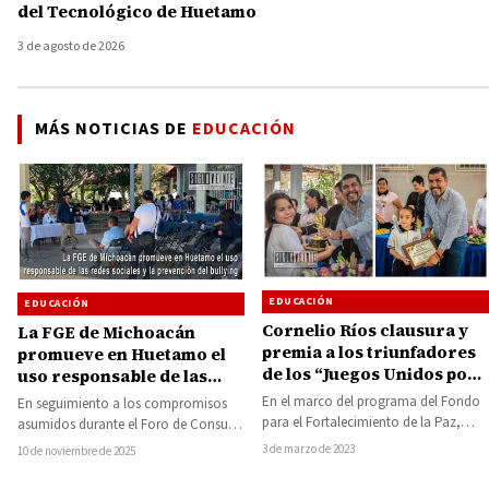
del Tecnológico de Huetamo
3 de agosto de 2026
MÁS NOTICIAS DE
EDUCACIÓN
EDUCACIÓN
EDUCACIÓN
Cornelio Ríos clausura y
La FGE de Michoacán
premia a los triunfadores
promueve en Huetamo el
de los “Juegos Unidos por
uso responsable de las
la Paz” que benefician a
redes sociales y la
En el marco del programa del Fondo
En seguimiento a los compromisos
niñas y niños del municipio
prevención del bullying
para el Fortalecimiento de la Paz,
asumidos durante el Foro de Consulta
de Juárez
(FORTAPAZ), el Ayuntamiento de
Ciudadana “Transforma Tu Fiscalía”,
3 de marzo de 2023
10 de noviembre de 2025
Juárez,…
la Fiscalía General…