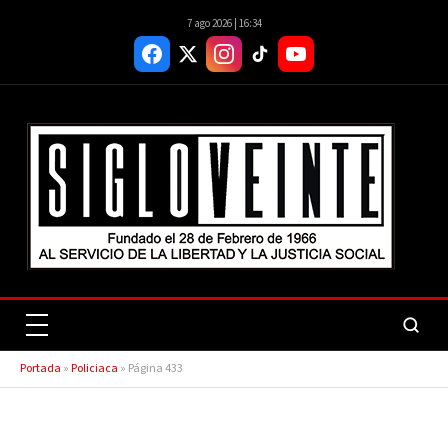
7 ago 2026 | 16:34
Portada
»
Policiaca
»
Página 433