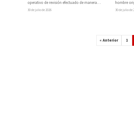
operativo de revisión efectuado de manera
hombre ori
sorpresiva en el Centro Penitenciario «David…
Tabasco, f
30 de julio de 2026
30 de julio de
« Anterior
1