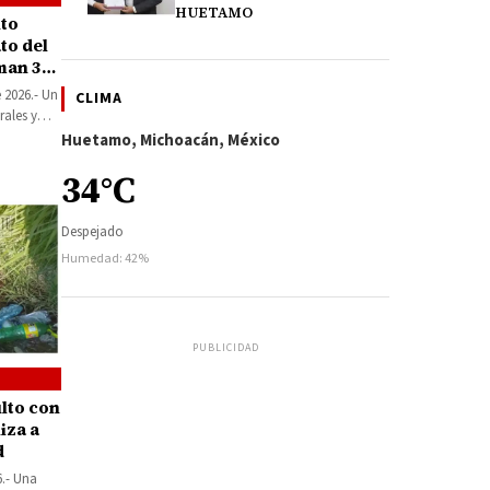
HUETAMO
nto
to del
man 31
e 2026.- Un
CLIMA
rales y
Huetamo, Michoacán, México
34°C
Despejado
Humedad: 42%
PUBLICIDAD
lto con
iza a
d
6.- Una