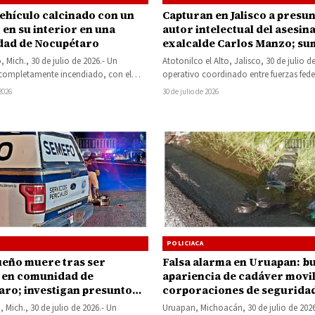
vehículo calcinado con un
Capturan en Jalisco a presu
en su interior en una
autor intelectual del asesina
ad de Nocupétaro
exalcalde Carlos Manzo; su
detenidos por el caso
 Mich., 30 de julio de 2026.- Un
Atotonilco el Alto, Jalisco, 30 de julio d
completamente incendiado, con el
operativo coordinado entre fuerzas fede
cinado de una persona en su…
estatales culminó con la…
 2026
30 de julio de 2026
POLICIACA
eño muere tras ser
Falsa alarma en Uruapan: bu
 en comunidad de
apariencia de cadáver movil
ro; investigan presunto
corporaciones de segurida
do como móvil
Mich., 30 de julio de 2026.- Un
Uruapan, Michoacán, 30 de julio de 202