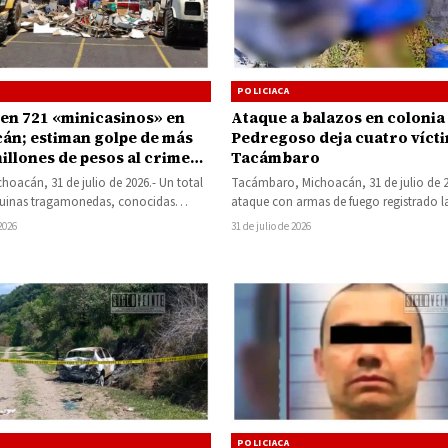
POLICIACA
en 721 «minicasinos» en
Ataque a balazos en colonia 
án; estiman golpe de más
Pedregoso deja cuatro víct
illones de pesos al crimen
Tacámbaro
zado
choacán, 31 de julio de 2026.- Un total
Tacámbaro, Michoacán, 31 de julio de 2
uinas tragamonedas, conocidas
ataque con armas de fuego registrado la
asinos», fueron destruidas este
este viernes en…
 2026
31 de julio de 2026
POLICIACA