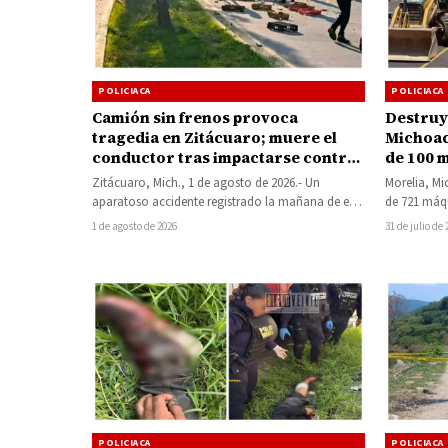
POLICIACA
POLICIACA
Camión sin frenos provoca
Destruy
tragedia en Zitácuaro; muere el
Michoac
conductor tras impactarse contra
de 100 m
una vivienda
organi
Zitácuaro, Mich., 1 de agosto de 2026.- Un
Morelia, Mi
aparatoso accidente registrado la mañana de este
de 721 máq
sábado en el acceso a…
como «minic
1 de agosto de 2026
31 de julio de
viernes…
POLICIACA
POLICIACA