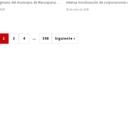
ginario del municipio de Macuspana,
intensa movilización de corporaciones 
ue asesinado de un disparo…
seguridad se registró la mañana de est
 2026
30 de julio de 2026
2
3
4
…
598
Siguiente »