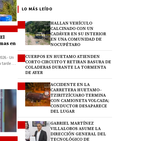
LO MÁS LEÍDO
HALLAN VEHÍCULO
1
CALCINADO CON UN
CADÁVER EN SU INTERIOR
El
EN UNA COMUNIDAD DE
imas en
NOCUPÉTARO
CUERPOS EN HUETAMO ATIENDEN
2
026.- Un
CORTO CIRCUITO Y RETIRAN BASURA DE
 tarde de
COLADERAS DURANTE LA TORMENTA
DE AYER
ACCIDENTE EN LA
3
CARRETERA HUETAMO–
TZIRITZÍCUARO TERMINA
CON CAMIONETA VOLCADA;
CONDUCTOR DESAPARECE
DEL LUGAR
GABRIEL MARTÍNEZ
4
VILLALOBOS ASUME LA
DIRECCIÓN GENERAL DEL
TECNOLÓGICO DE