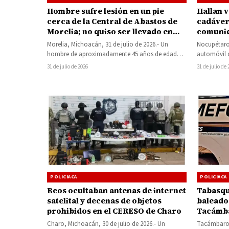
Hombre sufre lesión en un pie
Hallan 
cerca de la Central de Abastos de
cadáver 
Morelia; no quiso ser llevado en
comunid
ambulancia
Morelia, Michoacán, 31 de julio de 2026.- Un
Nocupétaro,
hombre de aproximadamente 45 años de edad
automóvil 
resultó lesionado en el pie…
cuerpo cal
31 de julio de 2026
31 de julio de
POLICIACA
POLICIACA
Reos ocultaban antenas de internet
Tabasqu
satelital y decenas de objetos
baleado
prohibidos en el CERESO de Charo
Tacámba
alterca
Charo, Michoacán, 30 de julio de 2026.- Un
Tacámbaro, 