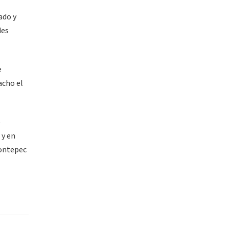
ado y
des
e
acho el
e
 y en
Contepec