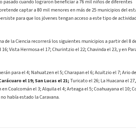
ño pasado cuando lograron beneficiar a 76 mil niños de diferentes
e pretende captar a 80 mil menores en más de 25 municipios del est
persiste para que los jóvenes tengan acceso a este tipo de activida
a de la Ciencia recorrerá los siguientes municipios a partir del 8 d
16; Vista Hermosa el 17; Churintzio el 22; Chavinda el 23, y en Par
erán para el 4; Nahuatzen el 5; Charapan el 6; Acuitzio el 7; Ario d
arácuaro el 19; San Lucas el 21;
Turicato el 26; La Huacana el 27,
n en Coalcomán el 3; Alquila el 4; Arteaga el 5; Coahuayana el 10; 
 no había estado la Caravana.