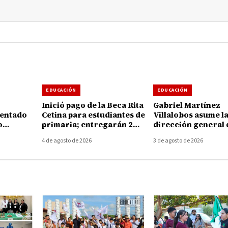
EDUCACIÓN
EDUCACIÓN
Inició pago de la Beca Rita
Gabriel Martínez
sentado
Cetina para estudiantes de
Villalobos asume l
o
primaria; entregarán 2
dirección general 
del
mil 500 pesos por alumno
Tecnológico de H
4 de agosto de 2026
3 de agosto de 2026
Huetamo