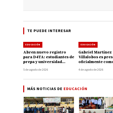
TE PUEDE INTERESAR
EDUCACIÓN
EDUCACIÓN
Abren nuevo registro
Gabriel Martínez
para D4TA: estudiantes de
Villalobos es pre
prepa y universidad
oficialmente com
podrán acceder a 4 GB de
director general 
5 de agosto de 2026
4 de agosto de 2026
internet gratuito
Tecnológico de 
MÁS NOTICIAS DE
EDUCACIÓN