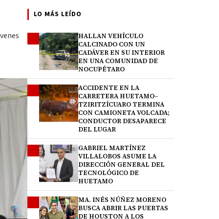
LO MÁS LEÍDO
óvenes
HALLAN VEHÍCULO
1
CALCINADO CON UN
CADÁVER EN SU INTERIOR
EN UNA COMUNIDAD DE
NOCUPÉTARO
ACCIDENTE EN LA
2
CARRETERA HUETAMO–
TZIRITZÍCUARO TERMINA
CON CAMIONETA VOLCADA;
CONDUCTOR DESAPARECE
DEL LUGAR
GABRIEL MARTÍNEZ
3
VILLALOBOS ASUME LA
DIRECCIÓN GENERAL DEL
TECNOLÓGICO DE
HUETAMO
MA. INÉS NÚÑEZ MORENO
4
BUSCA ABRIR LAS PUERTAS
DE HOUSTON A LOS