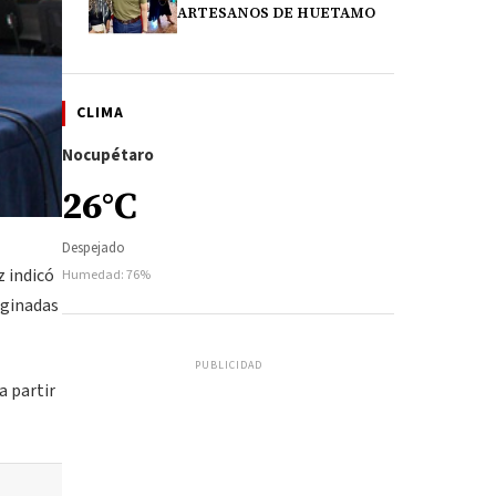
ARTESANOS DE HUETAMO
CLIMA
Nocupétaro
26°C
Despejado
z indicó
Humedad: 76%
rginadas
PUBLICIDAD
a partir