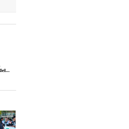
a
del
uetamo