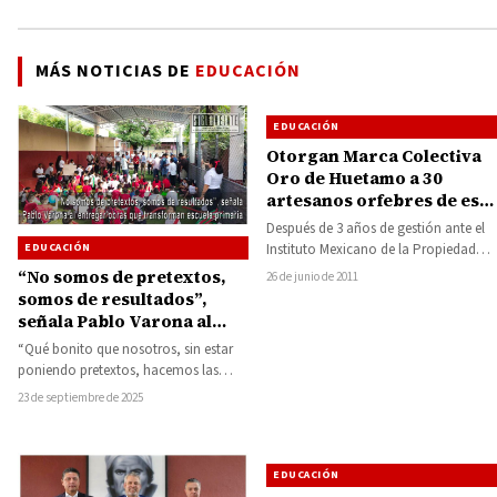
MÁS NOTICIAS DE
EDUCACIÓN
EDUCACIÓN
Otorgan Marca Colectiva
Oro de Huetamo a 30
artesanos orfebres de esta
ciudad
Después de 3 años de gestión ante el
EDUCACIÓN
Instituto Mexicano de la Propiedad
Industrial (IMPI), orfebres de oro…
“No somos de pretextos,
26 de junio de 2011
somos de resultados”,
señala Pablo Varona al
entregar obras que
“Qué bonito que nosotros, sin estar
transforman escuela
poniendo pretextos, hacemos las
primaria
cosas. No somos de pretextos,
23 de septiembre de 2025
nosotros somos de…
EDUCACIÓN