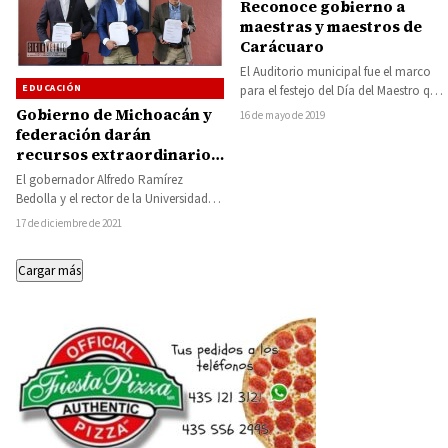
Reconoce gobierno a
maestras y maestros de
Carácuaro
El Auditorio municipal fue el marco
EDUCACIÓN
para el festejo del Día del Maestro que
preparó el gobierno municipal…
Gobierno de Michoacán y
16 de mayo de 2019
federación darán
recursos extraordinarios
para nómina de la UMSNH
El gobernador Alfredo Ramírez
Bedolla y el rector de la Universidad
Michoacana de San Nicolás de
17 de diciembre de 2021
Hidalgo (UMSNH),…
Cargar más