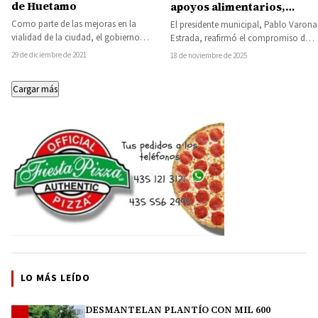
de Huetamo
apoyos alimentarios,
Pablo Varona impulsa a las
Como parte de las mejoras en la
El presidente municipal, Pablo Varona
familias huetamenses
vialidad de la ciudad, el gobierno
Estrada, reafirmó el compromiso de
municipal de Huetamo, está
su administración con las madres
29 de diciembre de 2021
18 de noviembre de 2025
realizando…
jefas de familia…
Cargar más
LO MÁS LEÍDO
DESMANTELAN PLANTÍO CON MIL 600
1