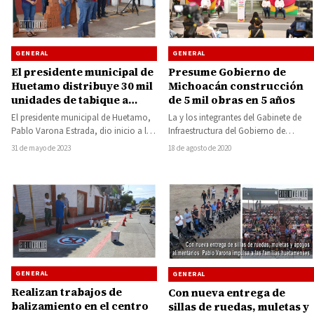
GENERAL
GENERAL
El presidente municipal de
Presume Gobierno de
Huetamo distribuye 30 mil
Michoacán construcción
unidades de tabique a
de 5 mil obras en 5 años
mujeres jefas de familia en
El presidente municipal de Huetamo,
La y los integrantes del Gabinete de
un esfuerzo por mejorar
Pablo Varona Estrada, dio inicio a la
Infraestructura del Gobierno de
viviendas
distribución de 30 mil unidades de…
Michoacán dieron a conocer las cinco
31 de mayo de 2023
18 de agosto de 2020
mil…
GENERAL
GENERAL
Realizan trabajos de
Con nueva entrega de
balizamiento en el centro
sillas de ruedas, muletas y