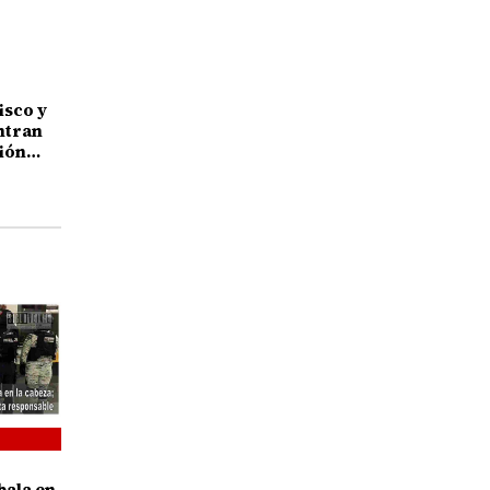
isco y
ntran
ión
oacán
bala en