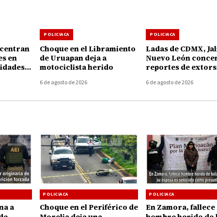
POLICIACA
POLICIACA
ncentran
Choque en el Libramiento
Ladas de CDMX, Jal
es en
de Uruapan deja a
Nuevo León conce
idades
motociclista herido
reportes de extors
 la
telefónica en Mich
6 de agosto de 2026
6 de agosto de 2026
POLICIACA
POLICIACA
na a
Choque en el Periférico de
En Zamora, fallece
de
Morelia deja una
hombre herido de 