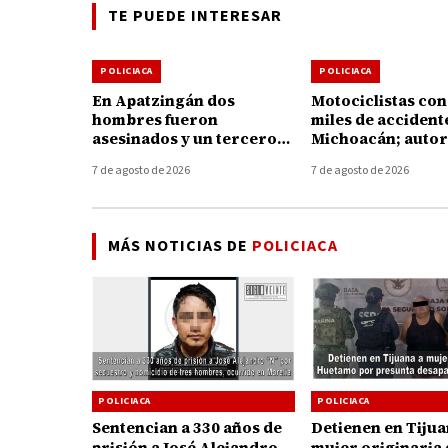
TE PUEDE INTERESAR
POLICIACA
POLICIACA
En Apatzingán dos
Motociclistas co
hombres fueron
miles de accident
asesinados y un tercero
Michoacán; autor
muere de un infarto
llaman a reforzar
7 de agosto de 2026
7 de agosto de 2026
durante la agresión
prevención
MÁS NOTICIAS DE
POLICIACA
POLICIACA
POLICIACA
Sentencian a 330 años de
Detienen en Tijua
prisión a José Alejandro
mujer originaria 