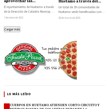
aprovechar las
Huetamo a través del
promociones en el pago
FAISPIAM
El Ayuntamiento de Huetamo a través
Un total de 39 comunidades de
del impuesto catastral
de la Dirección de Catastro Municipal,
Huetamo serán beneficiadas con
invita a la ciudadanía a aprovechar…
recursos del Programa de
7 de enero de 2021
26 de marzo de 2025
Aportaciones para la Infraestructura…
Cargar más
LO MÁS LEÍDO
CUERPOS EN HUETAMO ATIENDEN CORTO CIRCUITO Y
1