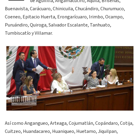
de Aguililla, Angamacutiro, Aquila, Briseñas,
Buenavista, Carácuaro, Chinicuila, Chucándiro, Churumuco,
Coeneo, Epitacio Huerta, Erongarícuaro, Irimbo, Ocampo,
Puruándiro, Quiroga, Salvador Escalante, Tanhuato,
Tumbiscatío y Villamar.
Así como Angangueo, Arteaga, Cojumatlán, Copándaro, Cotija,
Cuitzeo, Huandacareo, Huaniqueo, Huetamo, Jiquilpan,