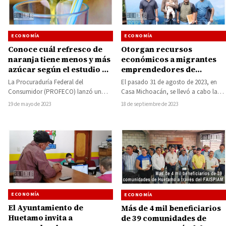
ECONOMÍA
ECONOMÍA
Conoce cuál refresco de
Otorgan recursos
naranja tiene menos y más
económicos a migrantes
azúcar según el estudio de
emprendedores de
calidad de la PROFECO
Nocupétaro para la
La Procuraduría Federal del
El pasado 31 de agosto de 2023, en
generación de empleo y su
Consumidor (PROFECO) lanzó un
Casa Michoacán, se llevó a cabo la
reintegración laboral
estudio de refrescos en su edición de
entrega de recursos…
19 de mayo de 2023
18 de septiembre de 2023
mayo en la…
ECONOMÍA
ECONOMÍA
El Ayuntamiento de
Más de 4 mil beneficiarios
Huetamo invita a
de 39 comunidades de