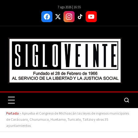
7 ago 2026 | 16:55
Portada
»
Aprueba el Congreso de Michoacán las leyes de ingresos municipales
de Carácuaro, Churumuco, Huetamo, Turicato, Tzitzio y otros 35
ayuntamientos