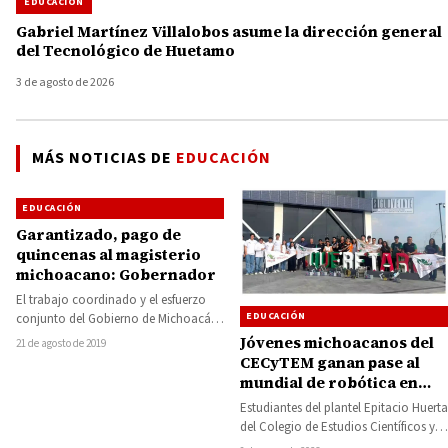
EDUCACIÓN
Gabriel Martínez Villalobos asume la dirección general
del Tecnológico de Huetamo
3 de agosto de 2026
MÁS NOTICIAS DE
EDUCACIÓN
EDUCACIÓN
Garantizado, pago de
quincenas al magisterio
michoacano: Gobernador
El trabajo coordinado y el esfuerzo
EDUCACIÓN
conjunto del Gobierno de Michoacán
y la Federación ha permitido definir
Jóvenes michoacanos del
21 de agosto de 2019
la…
CECyTEM ganan pase al
mundial de robótica en
China
Estudiantes del plantel Epitacio Huerta
del Colegio de Estudios Científicos y
Tecnológicos del Estado (Cecytem)