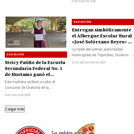
8 de mayo de 2026
representarán a Michoacán…
EDUCACIÓN
Entregan simbólicamente
el Albergue Escolar Rural
«José Solórzano Reyes» de
Tiquicheo
La tarde del viernes autoridades
EDUCACIÓN
municipales de Tiquicheo, hicieron la
entrega simbólica de las instalaciones
Steicy Patiño de la Escuela
21 de septiembre de 2019
del nuevo Albergue…
Secundaria Federal No. 1
de Huetamo ganó el
Concurso de Oratoria
Esta mañana se llevó a cabo el
Intersecundarias
Concurso de Oratoria de la
competición intersecundarias de nivel
4 de marzo de 2024
zona. Los…
Cargar más