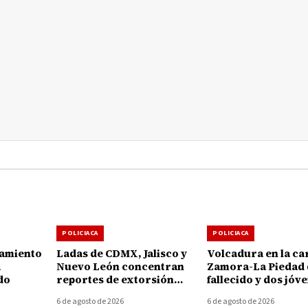
POLICIACA
POLICIACA
ramiento
Ladas de CDMX, Jalisco y
Volcadura en la ca
a
Nuevo León concentran
Zamora-La Piedad 
do
reportes de extorsión
fallecido y dos jóv
telefónica en Michoacán
heridos en Ecuan
6 de agosto de 2026
6 de agosto de 2026