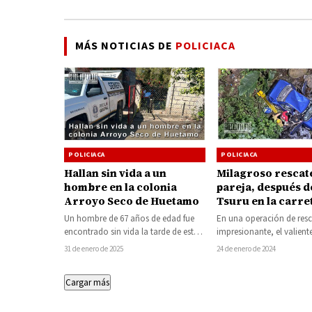
MÁS NOTICIAS DE
POLICIACA
POLICIACA
POLICIACA
Hallan sin vida a un
Milagroso rescat
hombre en la colonia
pareja, después d
Arroyo Seco de Huetamo
Tsuru en la carre
Tacámbaro-Villa
Un hombre de 67 años de edad fue
En una operación de resc
encontrado sin vida la tarde de este
impresionante, el valient
viernes en un…
de Protección Civil y Bo
31 de enero de 2025
24 de enero de 2024
municipales de Tacámb
Cargar más