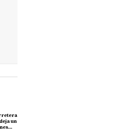
rretera
deja un
enes
dureo