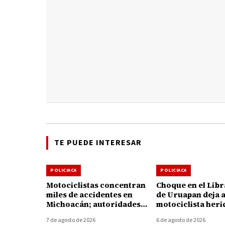
TE PUEDE INTERESAR
POLICIACA
POLICIACA
Motociclistas concentran
Choque en el Lib
miles de accidentes en
de Uruapan deja 
Michoacán; autoridades
motociclista heri
llaman a reforzar la
7 de agosto de 2026
6 de agosto de 2026
prevención