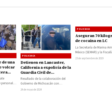
POLICIACA
Aseguran 70 kilog
de cocaína en LC
La Secretaría de Marina A
México (SEMAR) y la Fiscalí
POLICIACA
de la República (FGR), ase
23 de septiembre de 2019
e de una
en…
Detienen en Lancaster,
e volcar
California a expolicía de la
tera
Guardia Civil de
 Madero
Michoacán implicado en
ate
Resultado de la colaboración del
homicidio ocurrido en el
e personal
Gobierno de Michoacán con
Periférico de Morelia
mberos
agencias internacionales, se ubicó en
24 de mayo de 2024
aro logró…
Estados Unidos y se…