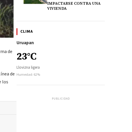
IMPACTARSE CONTRA UNA
VIVIENDA
CLIMA
Uruapan
arma de
23°C
Llovizna ligera
línea de
Humedad: 62%
r los
PUBLICIDAD