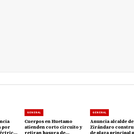
GENERAL
GENERAL
ncia
Cuerpos en Huetamo
Anuncia alcalde de
s por
atienden corto circuito y
Zirándaro constru
léctricas
retiran basura de
de plaza principal 