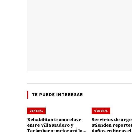
TE PUEDE INTERESAR
GENERAL
GENERAL
Rehabilitan tramo clave
Servicios de urge
entre Villa Madero y
atienden reporte
Tacámbaro; mejorará la
daños en líneas e