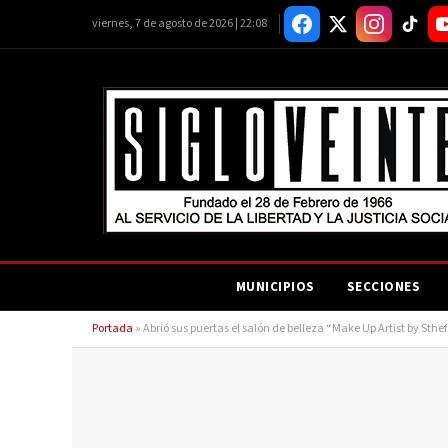
viernes, 7 de agosto de 2026 | 22:08
MUNICIPIOS
SECCIONES
Portada
»
Abrió sus puertas el salón de belleza “Make Up Artist by St