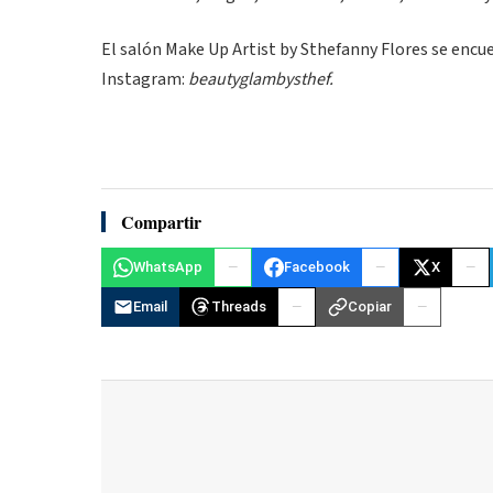
El salón Make Up Artist by Sthefanny Flores se encu
Instagram:
beautyglambysthef.
Compartir
WhatsApp
Facebook
X
Email
Threads
Copiar