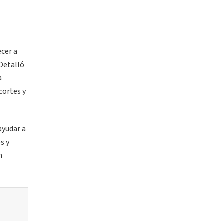
ecer a
 Detalló
a
cortes y
ayudar a
s y
n