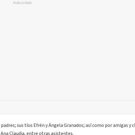
PUBLICIDAD
adres; sus tíos Efrén y Ángela Granados; así como por amigas y c
na Claudia, entre otras asistentes.