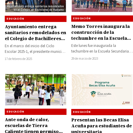
EDUCACIÓN
EDUCACIÓN
Memo Torres inaugura la
Ayuntamiento entrega
construcción de la
sanitarios remodelados en
techumbre en la Escuela
el Colegio de Bachilleres
Secundaria Ricardo
de Huetamo
Este lunes fue inaugurada la
En el marco del inicio del Ciclo
Flores Magón de
techumbre en la Escuela Secundaria
Escolar 2025-1, el presidente municipal
Churumuco
Ricardo Flores Magón ubicada en la
de Huetamo, Pablo Varona Estrada,
29 de marzo de 2023
17 de febrero de 2025
cabecera municipal…
en…
EDUCACIÓN
EDUCACIÓN
Ante onda de calor,
Presentan las Becas Elisa
escuelas de Tierra
Acuña para estudiantes de
Caliente tienen permiso
universitaria