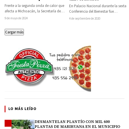
para modificar horarios
Frente a la segunda onda de calor que
En Palacio Nacional durante la sexta
de entrada y salida
afecta a Michoacán, la Secretaría de
Conferencia del Bienestar fue
Educación del Estado (SEE)…
presentado el Programa de Becas
9 de mayo de 2024
4 de septiembre de 2020
Elisa Acuña, que…
Cargar más
LO MÁS LEÍDO
DESMANTELAN PLANTÍO CON MIL 600
1
PLANTAS DE MARIHUANA EN EL MUNICIPIO