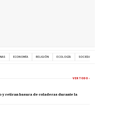
NAS
ECONOMÍA
RELIGIÓN
ECOLOGÍA
SOCIEDAD
ESPECT
VER TODO ›
 y retiran basura de coladeras durante la