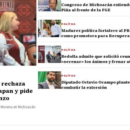
Congreso de Michoacán extiende 
Piña al frente de la FGE
POLÍTICA
Madurez política fortalece al 
como promotora para Recuperar
POLÍTICA
Bedolla admite que solicitó reu
«serenar» los ánimos y frenar a
POLÍTICA
Diputado Octavio Ocampo plantea 
 rechaza
combatir la extorsión
apan y pide
anzo
de Morena en Michoacán