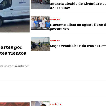
Anuncia alcalde de Zirándaro co
de El Cuitaz
GENERAL
Huetamo alista un agosto lleno d
juventudes
GENERAL
Mujer resulta herida tras ser em
portes por
rtes vientos
tes vientos registrados
POLÍTICA