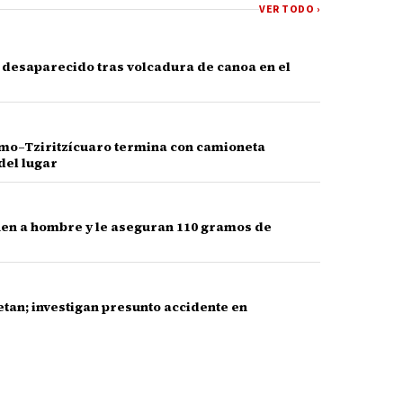
VER TODO ›
e desaparecido tras volcadura de canoa en el
amo–Tziritzícuaro termina con camioneta
del lugar
nen a hombre y le aseguran 110 gramos de
etan; investigan presunto accidente en