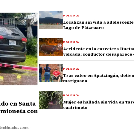
POLICIACA
Localizan sin vida a adolescent
Lago de Pátzcuaro
POLICIACA
Accidente en la carretera Huet
volcada; conductor desaparece 
POLICIACA
Tras cateo en Apatzingán, detie
mariguana
POLICIACA
Mujer es hallada sin vida en Tar
ado en Santa
cuatrimoto
camioneta con
identificados como