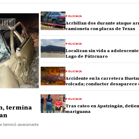
POLICIACA
Acrbillan dos durante ataque ar
camioneta con placas de Texas
POLICIACA
Localizan sin vida a adolescent
Lago de Pátzcuaro
POLICIACA
Accidente en la carretera Huet
volcada; conductor desaparece 
POLICIACA
Tras cateo en Apatzingán, detie
en, termina
mariguana
tan
ar terminó severamente