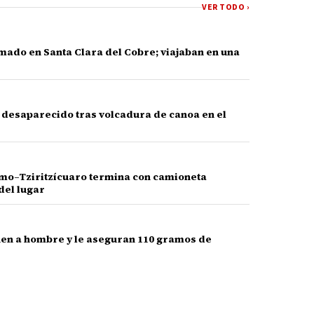
VER TODO ›
mado en Santa Clara del Cobre; viajaban en una
e desaparecido tras volcadura de canoa en el
amo–Tziritzícuaro termina con camioneta
del lugar
nen a hombre y le aseguran 110 gramos de