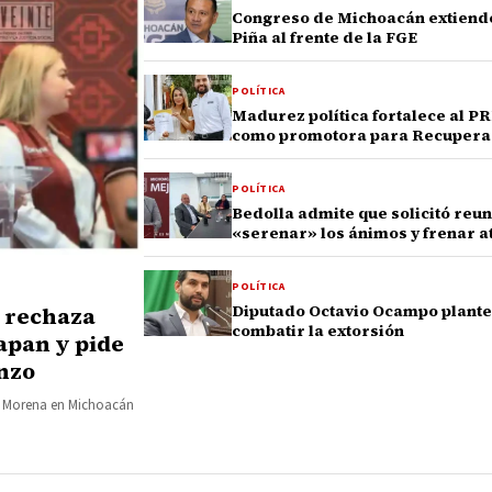
Congreso de Michoacán extiende 
Piña al frente de la FGE
POLÍTICA
Madurez política fortalece al 
como promotora para Recuperar
POLÍTICA
Bedolla admite que solicitó reu
«serenar» los ánimos y frenar a
POLÍTICA
Diputado Octavio Ocampo plantea 
 rechaza
combatir la extorsión
apan y pide
anzo
de Morena en Michoacán