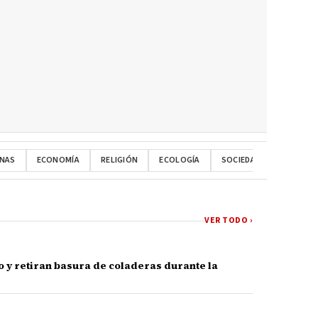
NAS
ECONOMÍA
RELIGIÓN
ECOLOGÍA
SOCIEDAD
ESPECT
VER TODO ›
 y retiran basura de coladeras durante la