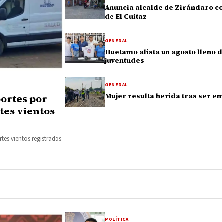
Anuncia alcalde de Zirándaro co
de El Cuitaz
GENERAL
Huetamo alista un agosto lleno d
juventudes
GENERAL
Mujer resulta herida tras ser em
portes por
rtes vientos
tes vientos registrados
POLÍTICA